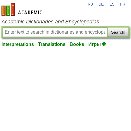
RU
DE
ES
FR
en-academic.com
Academic Dictionaries and Encyclopedias
Search!
Interpretations
Translations
Books
Игры ⚽