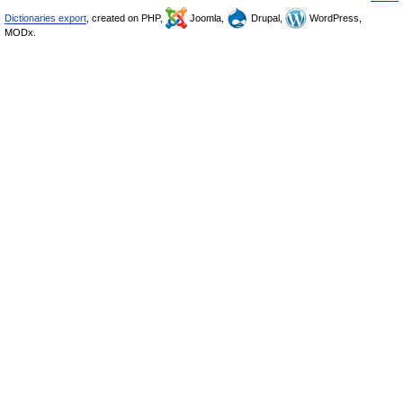
Dictionaries export
, created on PHP,
Joomla,
Drupal,
WordPress,
MODx.