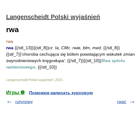
Langenscheidt Polski wyjaśnień
rwa
rwa
rwa
{{/stl_13}}{{stl_8}}
rz. Ia, CMc. rwie, blm, med.
{{/stl_8}}
{{stl_7}}'choroba cechująca się bólem powstającym wskutek zmian
zwyrodnieniowych kręgosłupa': {{/stl_7}}{{stl_10}}
Rwa splotu
ramieniowego.
{{/stl_10}}
Langenscheidt Polski wyjaśnień
.
2015
.
Игры ⚽
Поможем написать курсовую
rutynowy
rwać