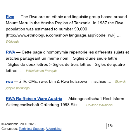
Rwa
— The Rwa are an ethnic and linguistic group based around
Mount Meru in the Arusha Region of Tanzania. In 1987 the Rwa
population was estimated to number 90,000
[http://www.ethnologue.com/show language.asp?code=rwk] …
Wikipedia
RWA
— Cette page d’homonymie répertorie les différents sujets et
articles partageant un même nom. Sigles d’une seule lettre
Sigles de deux lettres > Sigles de trois lettres Sigles de quatre
lettres …
Wikipédia en Français
rwa
— ż IV, CMs. rwie, blm ∆ Rwa kulszowa → ischias …
Słownik
języka polskiego
RWA Raiffeisen Ware Austria
— Aktiengesellschaft Rechtsform
Aktiengesellschaft Gründung 1998 Sitz …
Deutsch Wikipedia
© Academic, 2000-2026
18+
Contact us:
Technical Support
,
Advertising